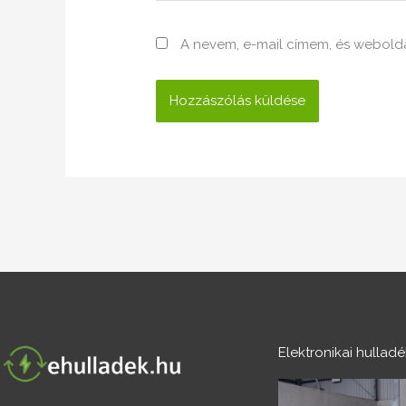
A nevem, e-mail címem, és webol
Elektronikai hullad