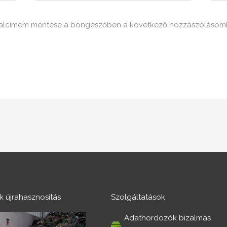
dalcímem mentése a böngészőben a következő hozzászólásom
ék újrahasznosítás
Szolgáltatások
Adathordozók bizalmas