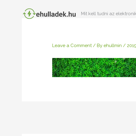
Skip
to
Mit kell tudni az elektron
content
Leave a Comment
/ By
ehullmin
/
2019