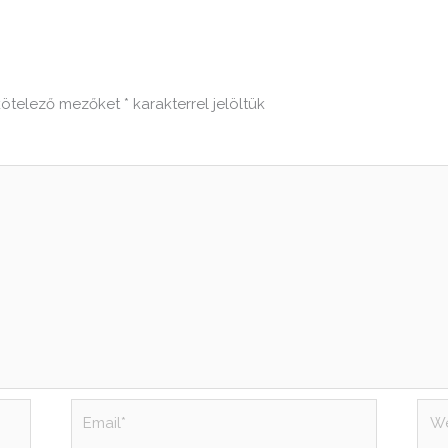
kötelező mezőket
*
karakterrel jelöltük
Email*
Web