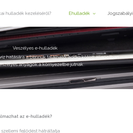
ikai hulladék kezeléséről?
Ehulladék
Jogszabályi
Veszélyes e-hulladék
z hatására a bennük található, addig kötött állapotban
veszélyes anyagok a környezetbe jutnak
almazhat az e-hulladék?
 szellemi fejlődést hátráltatja