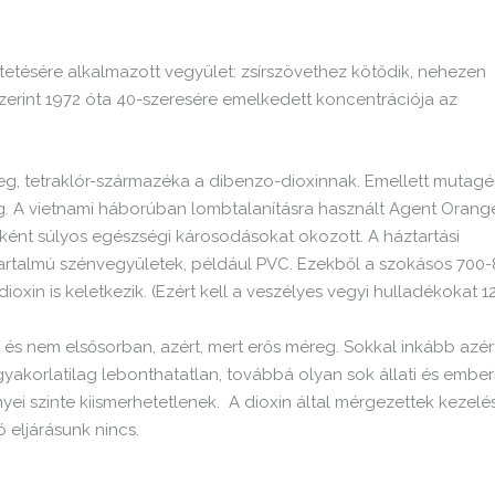
tésére alkalmazott vegyület: zsírszövethez kötődik, nehezen
zerint 1972 óta 40-szeresére emelkedett koncentrációja az
g, tetraklór-származéka a dibenzo-dioxinnak. Emellett mutagé
g. A vietnami háborúban lombtalanításra használt Agent Orang
t súlyos egészségi károsodásokat okozott. A háztartási
artalmú szénvegyületek, például PVC. Ezekből a szokásos 700
oxin is keletkezik. (Ezért kell a veszélyes vegyi hulladékokat 1
 és nem elsősorban, azért, mert erős méreg. Sokkal inkább azért
akorlatilag lebonthatatlan, továbbá olyan sok állati és ember
i szinte kiismerhetetlenek. A dioxin által mérgezettek kezelé
eljárásunk nincs.