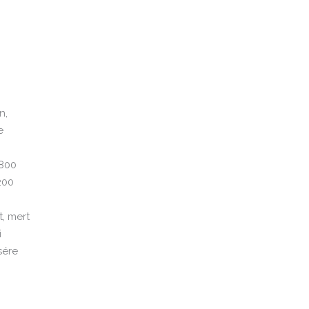
n,
e
-800
200
, mert
i
sére