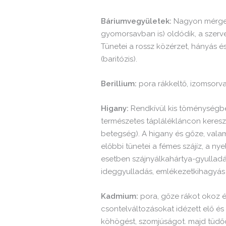
Báriumvegyületek:
Nagyon mérgez
gyomorsavban is) oldódik, a szerve
Tünetei a rossz közérzet, hányás 
(baritózis).
Berillium:
pora rákkeltő, izomsorva
Higany:
Rendkívül kis töménységben
természetes táplálékláncon kereszt
betegség). A higany és gőze, valam
előbbi tünetei a fémes szájíz, a ny
esetben szájnyálkahártya-gyulladá
ideggyulladás, emlékezetkihagyás l
Kadmium:
pora, gőze rákot okoz és
csontelváltozásokat idézett elő é
köhögést, szomjúságot. majd tüdő­ö