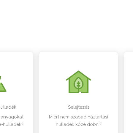
hulladék
Selejtezés
s anyagokat
Miért nem szabad háztartási
e-hulladék?
hulladék közé dobni?