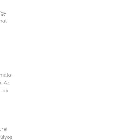
így
hat.
amata­
k. Az
óbbi
snél
súlyos