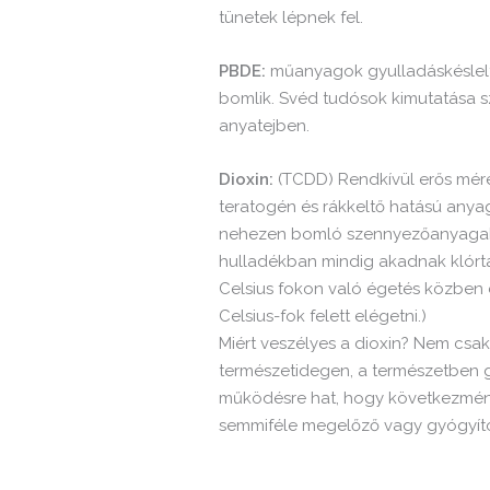
tünetek lépnek fel.
PBDE:
műanyagok gyulladáskéslelte
bomlik. Svéd tudósok kimutatása s
anyatejben.
Dioxin:
(TCDD) Rendkívül erős mére
teratogén és rákkeltő hatású anya
nehezen bomló szennyezőanyagakén
hulladékban mindig akadnak klórt
Celsius fokon való égetés közben di
Celsius-fok felett elégetni.)
Miért veszélyes a dioxin? Nem csak
természetidegen, a természetben gy
működésre hat, hogy következménye
semmiféle megelőző vagy gyógyító 