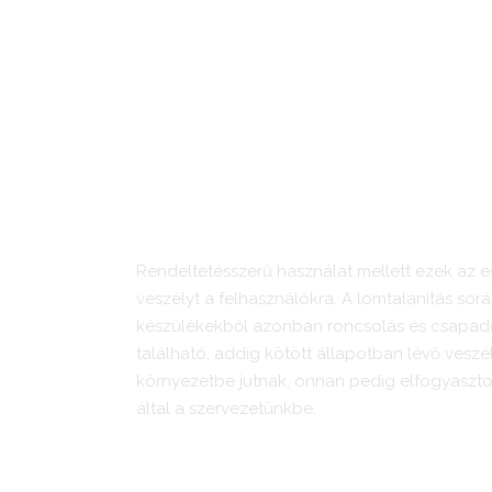
Soha ne rakj ki az utcára elektronikai hulladék
Rendeltetésszerű használat mellett ezek az 
veszélyt a felhasználókra. A lomtalanítás sorá
készülékekből azonban roncsolás és csapad
található, addig kötött állapotban lévő vesz
környezetbe jutnak, onnan pedig elfogyasztott
által a szervezetünkbe.