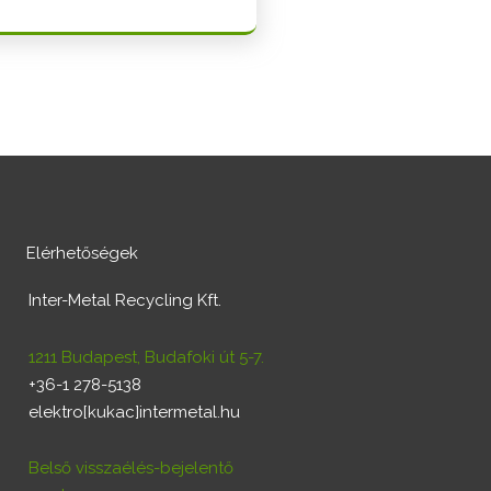
Elérhetőségek
Inter-Metal Recycling Kft.
1211 Budapest, Budafoki út 5-7.
+36-1 278-5138
elektro[kukac]intermetal.hu
Belső visszaélés-bejelentő