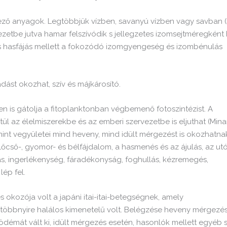
ő anyagok. Legtöbbjük vízben, savanyú vízben vagy savban (
zetbe jutva hamar felszívódik s jellegzetes izomsejtméregként 
és hasfájás mellett a fokozódó izomgyengeség és izombénulás
dást okozhat, szív és májkárosító.
 is gátolja a fitoplanktonban végbemenő fotoszintézist. A
ül az élelmiszerekbe és az emberi szervezetbe is eljuthat (Min
int vegyületei mind heveny, mind idült mérgezést is okozhatna
előcső-, gyomor- és bélfájdalom, a hasmenés és az ájulás, az ut
s, ingerlékenység, fáradékonyság, foghullás, kézremegés,
ép fel.
 okozója volt a japáni itai-itai-betegségnek, amely
s többnyire halálos kimenetelű volt. Belégzése heveny mérgezé
démát vált ki, idült mérgezés esetén, hasonlók mellett egyéb 