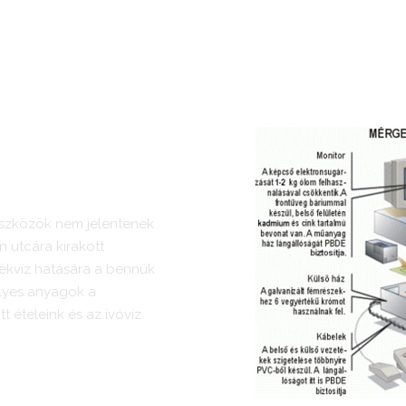
ot!
eszközök nem jelentenek
n utcára kirakott
ékvíz hatására a bennük
élyes anyagok a
 ételeink és az ivóvíz