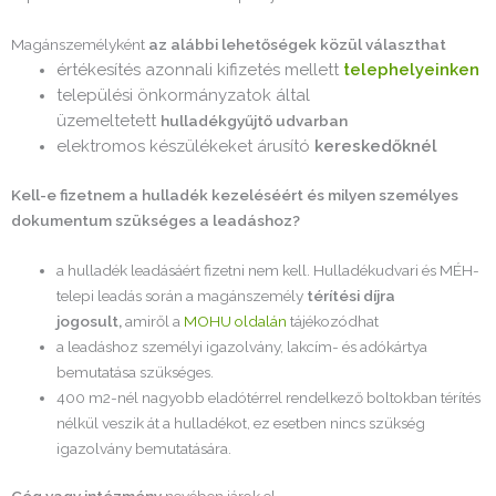
Magánszemélyként
az alábbi lehetőségek közül választhat
értékesítés azonnali kifizetés mellett
telephelyeinken
települési önkormányzatok által
üzemeltetett
hulladékgyűjtő udvarban
elektromos készülékeket árusító
kereskedőknél
Kell-e fizetnem a hulladék kezeléséért és milyen személyes
dokumentum szükséges a leadáshoz?
a hulladék leadásáért fizetni nem kell. Hulladékudvari és MÉH-
telepi leadás során a magánszemély
térítési díjra
jogosult,
amiről a
MOHU oldalán
tájékozódhat
a leadáshoz személyi igazolvány, lakcím- és adókártya
bemutatása szükséges.
400 m2-nél nagyobb eladótérrel rendelkező boltokban térítés
nélkül veszik át a hulladékot, ez esetben nincs szükség
igazolvány bemutatására.