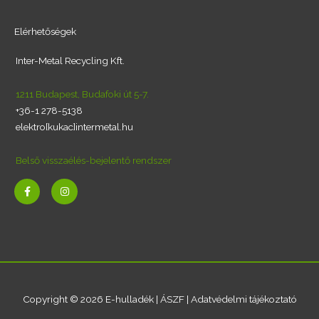
Elérhetőségek
Inter-Metal Recycling Kft.
1211 Budapest, Budafoki út 5-7.
+36-1 278-5138
elektro[kukac]intermetal.hu
Belső visszaélés-bejelentő rendszer
F
I
a
n
c
s
e
t
b
a
o
g
o
r
k
a
-
m
f
Copyright © 2026 E-hulladék |
ÁSZF
|
Adatvédelmi tájékoztató