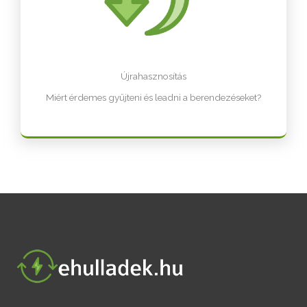
Újrahasznosítás
Miért érdemes gyűjteni és leadni a berendezéseket?