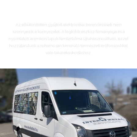
Miért szükséges külön gyűjteni a feleslegessé vált elektronikai
berendezéseket?
Az elkülönítetten gyűjtött elektronikai berendezések nem
szennyezik a környezetet. A legtöbb eszköz fémanyaga és a
nyomtatott áramköri lapok fémtartalma újrahasznosítható, ezzel
hozzájárulunk a rohamosan kimerülő természeti erőforrásokkal
való takarékoskodáshoz.