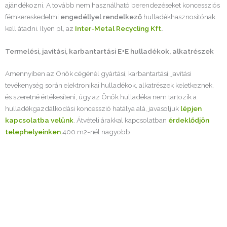
ajándékozni. A tovább nem használható berendezéseket koncessziós
fémkereskedelmi
engedéllyel rendelkező
hulladékhasznosítónak
kell átadni. Ilyen pl, az
Inter-Metal Recycling Kft
.
Termelési, javítási, karbantartási E+E hulladékok, alkatrészek
Amennyiben az Önök cégénél gyártási, karbantartási, javítási
tevékenység során elektronikai hulladékok, alkatrészek keletkeznek,
és szeretné értékesíteni, úgy az Önök hulladéka nem tartozik a
hulladékgazdálkodási koncesszió hatálya alá, javasoljuk
lépjen
kapcsolatba velünk
. Átvételi árakkal kapcsolatban
érdeklődjön
telephelyeinken
.400 m2-nél nagyobb