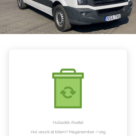
Hulladék Átvétel
Hol veszik át tőlem? Magánember / cég