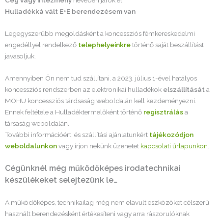
Cég vagy intézmény
nevében járok el
Hulladékká vált E+E berendezésem van
Legegyszerűbb megoldásként a koncessziós fémkereskedelmi
engedéllyel rendelkező
telephelyeinkre
történő saját beszállítást
javasoljuk.
Amennyiben Ön nem tud szállítani, a 2023. július 1-ével hatályos
koncessziós rendszerben az elektronikai hulladékok
elszállítását
a
MOHU koncessziós tárdsaság weboldalán kell kezdeményezni.
Ennek feltétele a Hulladéktermelőként történő
regisztrálás
a
társaság weboldalán.
További információért és szállítási ajánlatunkért
tájékozódjon
weboldalunkon
vagy írjon nekünk üzenetet
kapcsolati űrlapunkon
.
Cégünknél még működőképes irodatechnikai
készülékeket selejtezünk le…
A működőképes, technikailag még nem elavult eszközöket célszerű
használt berendezésként értékesíteni vagy arra rászorulóknak