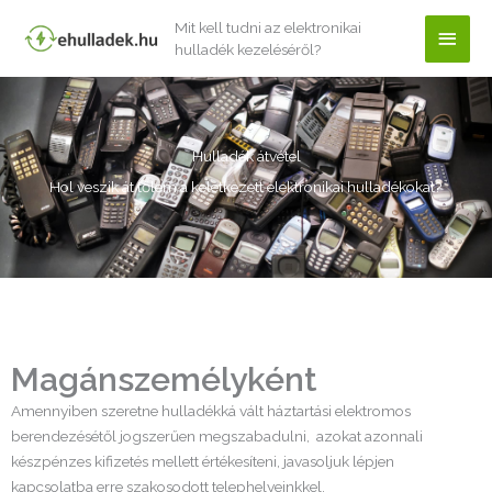
Skip
Mit kell tudni az elektronikai
Main
to
hulladék kezeléséről?
content
Men
Hulladék átvétel
Hol veszik át tőlem a keletkezett elektronikai hulladékokat?
Magánszemélyként
Amennyiben szeretne hulladékká vált háztartási elektromos
berendezésétől jogszerűen megszabadulni, azokat azonnali
készpénzes kifizetés mellett értékesíteni, javasoljuk lépjen
kapcsolatba erre szakosodott telephelyeinkkel.