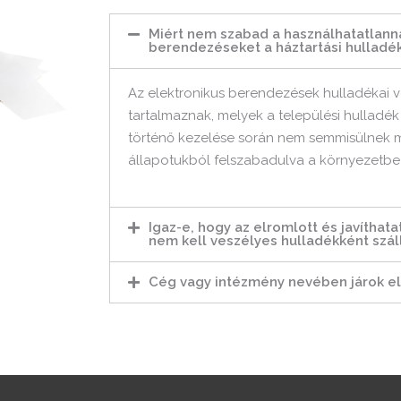
Miért nem szabad a használhatatlanná
berendezéseket a háztartási hulladé
Az elektronikus berendezések hulladékai 
tartalmaznak, melyek a települési hulladék
történő kezelése során nem semmisülnek 
állapotukból felszabadulva a környezetbe 
Igaz-e, hogy az elromlott és javíthat
nem kell veszélyes hulladékként száll
Cég vagy intézmény nevében járok el