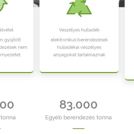
átvétel
Veszélyes hulladék
en gyűjtött
elektronikus berendezések
ndezések nem
hulladékai veszélyes
rnyezetet.
anyagokat tartalmaznak​
000
83.000
tonna​
Egyéb berendezés tonna​