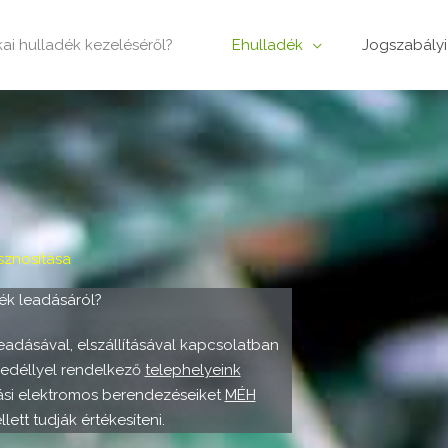
ikai hulladék kezeléséről?
Ehulladék
Jogszabályi
sznosítása
dék leadásáról?
adásával, elszállításával kapcsolatban
edéllyel rendelkező
telephelyeink
ási elektromos berendezéseiket
MÉH
ett tudják értékesíteni.