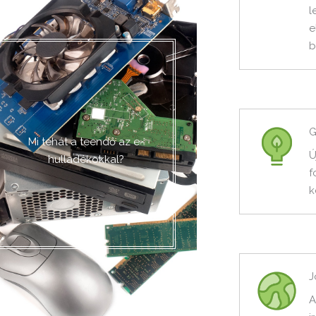
l
e
b
G
Mi tehát a teendő az e-
Ú
hulladékokkal?
f
k
J
A