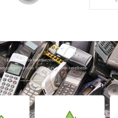
i
E-hulladékok keletkezése
roszágon 110.000 tonna e-hulladék keletkezik