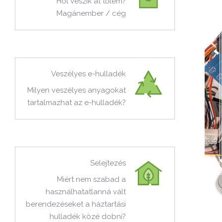
Hol veszik át tőlem?
Magánember / cég
Veszélyes e-hulladék
Milyen veszélyes anyagokat
tartalmazhat az e-hulladék?
Selejtezés
Miért nem szabad a
használhatatlanná vált
berendezéseket a háztartási
hulladék közé dobni?