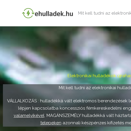
Skip
to
Mit kell tudni az elektron
content
Elektronikai hulladékok újraha
Mit kell tudni az elektronikai hulla
VÁLLALKOZÁS : hulladékká vált elektromos berendezések le
lépjen kapcsolatba koncessziós fémkereskedelmi eng
valamelyikével
. MAGÁNSZEMÉLY hulladékká vált háztart
telepeken
azonnali készpénzes kifizetés mell