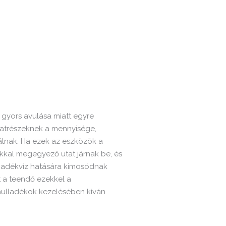
 gyors avulása miatt egyre
atrészeknek a mennyisége,
álnak. Ha ezek az eszközök a
kkal megegyező utat járnak be, és
padékvíz hatására kimosódnak
t a teendő ezekkel a
hulladékok kezelésében kíván