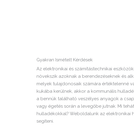
Gyakran Ismételt Kérdések
Az elektronikai és számítástechnikai eszközök
növekszik azoknak a berendezéseknek és alk
melyek tulajdonosaik számára értéktelenné v
kukába kerülnek, akkor a kommunális hulladé
a bennük található veszélyes anyagok a csa
vagy égetés során a levegőbe jutnak. Mi tehá
hulladékokkal? Weboldalunk az elektronikai 
segíteni.