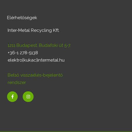
Elérhetőségek
Inter-Metal Recycling Kft.
1211 Budapest, Budafoki út 5-7.
+36-1 278-5138
elektro[kukac]intermetal.hu
Belső visszaélés-bejelentő
rendszer
F
I
a
n
c
s
e
t
b
a
o
g
o
r
k
a