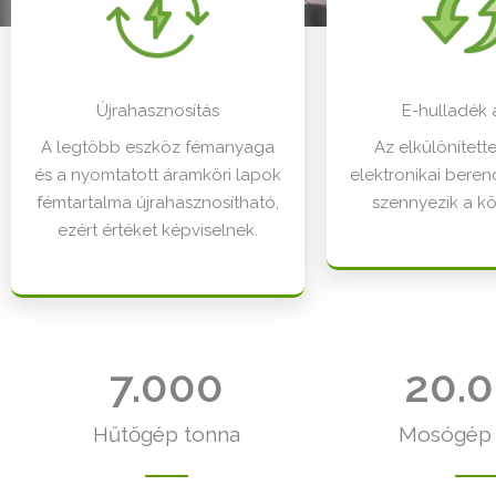
Újrahasznosítás
E-hulladék 
A legtöbb eszköz fémanyaga
Az elkülönített
és a nyomtatott áramköri lapok
elektronikai bere
fémtartalma újrahasznosítható,
szennyezik a kö
ezért értéket képviselnek.
7.000
20.
Hűtőgép tonna​
Mosógép 