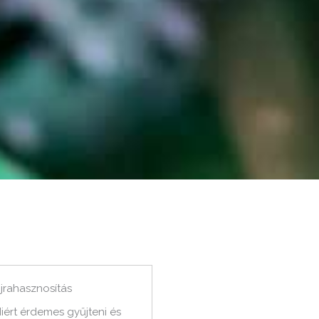
jrahasznosítás
iért érdemes gyűjteni és