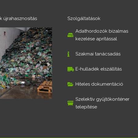
ék újrahasznosítás
Szolgáltatások
Adathordozók bizalmas
kezelése aprítással
Szakmai tanácsadás
E-hulladék elszállítás
Hiteles dokumentáció
Szelektív gyűjtőkonténer
telepítése