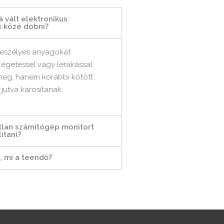
 vált elektronikus
k közé dobni?
veszélyes anyagokat
 égetéssel vagy lerakással
meg, hanem korábbi kötött
jutva károsítanak.
atlan számítógép monitort
ítani?
, mi a teendő?