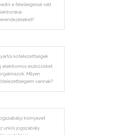
eadni a feleslegessé vált
lektronikai
erendezéseket?
yártói kötelezettségek
j elektromos eszközöket
orgalmazok. Milyen
ötelezettségeim vannak?
ogszabályi környezet
z uniós jogszabály