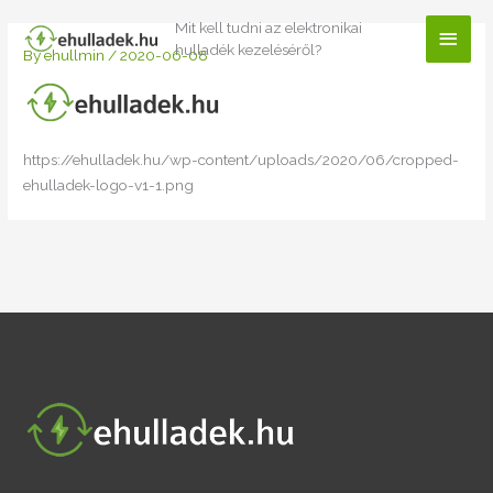
Skip
Mit kell tudni az elektronikai
Main
to
hulladék kezeléséről?
By
ehullmin
/
2020-06-08
content
Men
https://ehulladek.hu/wp-content/uploads/2020/06/cropped-
ehulladek-logo-v1-1.png