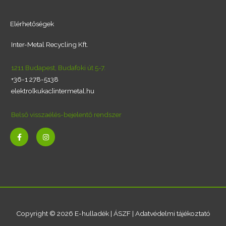
Elérhetőségek
Inter-Metal Recycling Kft.
1211 Budapest, Budafoki út 5-7.
+36-1 278-5138
elektro[kukac]intermetal.hu
Belső visszaélés-bejelentő rendszer
F
I
a
n
c
s
e
t
b
a
o
g
o
r
k
a
-
m
f
Copyright © 2026 E-hulladék |
ÁSZF
|
Adatvédelmi tájékoztató