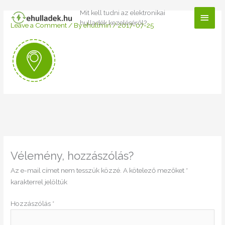
Skip
Mit kell tudni az elektronikai
Main
to
hulladék kezeléséről?
Leave a Comment
/ By
ehullmin
/
2017-07-25
content
Men
Vélemény, hozzászólás?
Az e-mail címet nem tesszük közzé.
A kötelező mezőket
*
karakterrel jelöltük
Hozzászólás
*