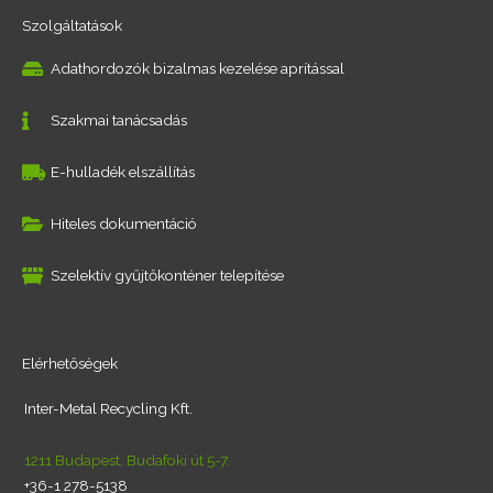
Szolgáltatások
Adathordozók bizalmas kezelése aprítással
Szakmai tanácsadás
E-hulladék elszállítás
Hiteles dokumentáció
Szelektív gyűjtőkonténer telepítése
Elérhetőségek
Inter-Metal Recycling Kft.
1211 Budapest, Budafoki út 5-7.
+36-1 278-5138