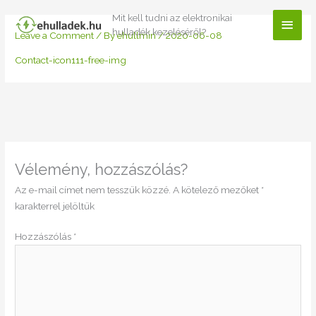
Skip
Mit kell tudni az elektronikai
Main
to
hulladék kezeléséről?
Leave a Comment
/ By
ehullmin
/
2020-06-08
content
Men
Contact-icon111-free-img
Vélemény, hozzászólás?
Az e-mail címet nem tesszük közzé.
A kötelező mezőket
*
karakterrel jelöltük
Hozzászólás
*