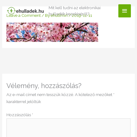
Skip
Mit kell tudni az elektronikai
Main
to
hulladék kezeléséről?
Leave a Comment
/ By
ehullmin
/
2019-11-11
content
Men
Vélemény, hozzászólás?
Az e-mail címet nem tesszük közzé.
A kötelező mezőket
*
karakterrel jelöltük
Hozzászólás
*