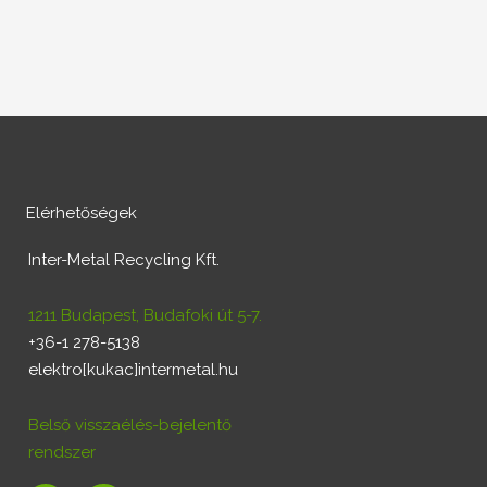
Elérhetőségek
Inter-Metal Recycling Kft.
1211 Budapest, Budafoki út 5-7.
+36-1 278-5138
elektro[kukac]intermetal.hu
Belső visszaélés-bejelentő
rendszer