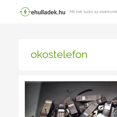
Skip
to
Mit kell tudni az elektron
content
okostelefon
Létezik-
e
fenntartható
okostelefon?