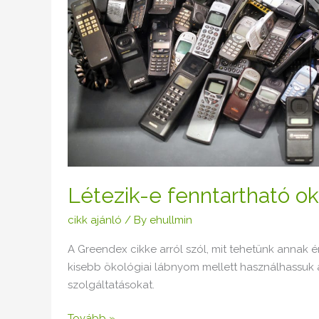
Létezik-e fenntartható o
cikk ajánló
/ By
ehullmin
A Greendex cikke arról szól, mit tehetünk annak 
kisebb ökológiai lábnyom mellett használhassuk 
szolgáltatásokat.
Tovább »