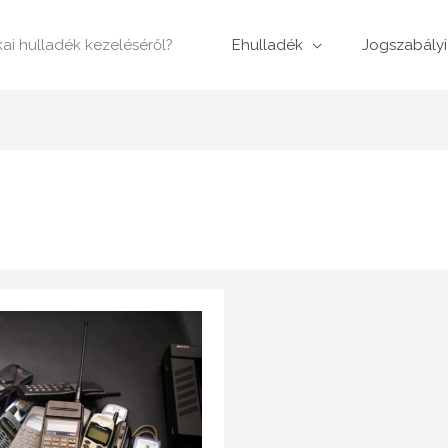
ikai hulladék kezeléséről?
Ehulladék
Jogszabályi