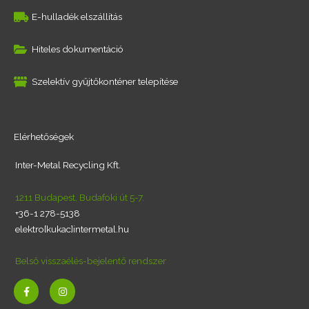
E-hulladék elszállítás
Hiteles dokumentáció
Szelektív gyűjtőkonténer telepítése
Elérhetőségek
Inter-Metal Recycling Kft.
1211 Budapest, Budafoki út 5-7.
+36-1 278-5138
elektro[kukac]intermetal.hu
Belső visszaélés-bejelentő rendszer
F
I