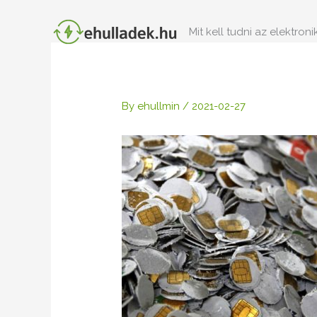
Skip
to
Mit kell tudni az elektron
content
By
ehullmin
/
2021-02-27