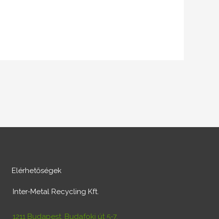
Elérhetőségek
Inter-Metal Recycling Kft.
1211 Budapest, Budafoki út 5-7.