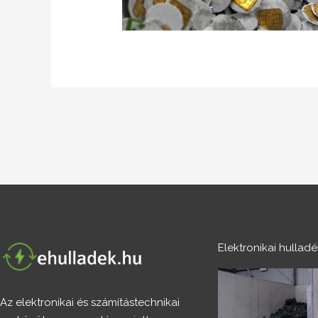
Elektronikai hullad
Az elektronikai és számítástechnikai