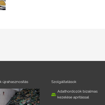
ék újrahasznosítás
Szolgáltatások
Adathordozók bizalmas
kezelése aprítással